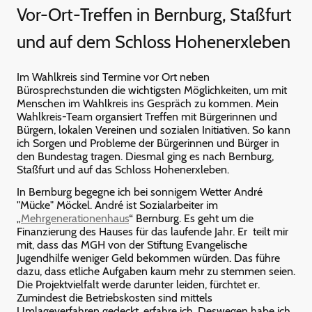
Vor-Ort-Treffen in Bernburg, Staßfurt
und auf dem Schloss Hohenerxleben
Im Wahlkreis sind Termine vor Ort neben
Bürosprechstunden die wichtigsten Möglichkeiten, um mit
Menschen im Wahlkreis ins Gespräch zu kommen. Mein
Wahlkreis-Team organsiert Treffen mit Bürgerinnen und
Bürgern, lokalen Vereinen und sozialen Initiativen. So kann
ich Sorgen und Probleme der Bürgerinnen und Bürger in
den Bundestag tragen. Diesmal ging es nach Bernburg,
Staßfurt und auf das Schloss Hohenerxleben.
In Bernburg begegne ich bei sonnigem Wetter André
"Mücke" Möckel. André ist Sozialarbeiter im
„
Mehrgenerationenhaus
“ Bernburg. Es geht um die
Finanzierung des Hauses für das laufende Jahr. Er teilt mir
mit, dass das MGH von der Stiftung Evangelische
Jugendhilfe weniger Geld bekommen würden. Das führe
dazu, dass etliche Aufgaben kaum mehr zu stemmen seien.
Die Projektvielfalt werde darunter leiden, fürchtet er.
Zumindest die Betriebskosten sind mittels
Umlageverfahren gedeckt, erfahre ich. Deswegen habe ich