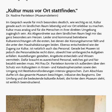
„Kultur muss vor Ort stattfinden.“
Dr. Nadine Panteleon (Museumsleiterin)
Im Gespräch wurde für mich besonders deutlich, wie wichtig es ist, Kultur
gerade auch im ländlichen Raum lebendig und vor Ort erlebbar zu machen.
Kultur muss analog und für die Menschen in ihrer direkten Umgebung
zugänglich sein. Als Abgeordneter aus dem ländlichen Raum liegt mir das
ganz besonders am Herzen. Leider sind kommunal betriebene
Kultureinrichtungen oft die ersten, bei denen der Kürzungshammer fällt und
die unter den Haushaltskürzungen leiden. Ebenso entscheidend wie der
Zugang zur Kultur, ist natürlich auch das Personal. Gerade bei Museen ist
jedoch die Personaldecke recht dünn, obwohl hier umfangreiche Aufgaben
anfallen: Ausstellungen gestalten, Angebote entwickeln und Wissen
vermitteln. Dafür braucht es ausreichend Personal, welches gut und fair
bezahlt werden muss. Mit Frau Dr. Panteleon konnte ich außerdem über den
Schutz von Kulturgütern in Krisen- und Katastrophenzeiten sowie den
Umgang mit Restitutionsforderungen intensiv gesprochen. Zum Abschluss
durfte ich das gesamte Museum besichtigen, inklusive des Burgturms. Der
Umfang und die bedeutende kulturelle Arbeit, die hinter dem Museum steht,
ist wirklich beeindruckend.