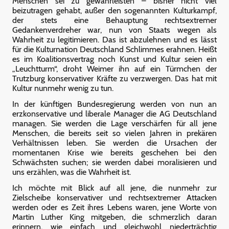
Menschen sei zu gewährleisten – bisher nicht viel
beizutragen gehabt, außer den sogenannten Kulturkampf,
der stets eine Behauptung rechtsextremer
Gedankenverdreher war, nun von Staats wegen als
Wahrheit zu legitimieren. Das ist abzulehnen und es lässt
für die Kulturnation Deutschland Schlimmes erahnen. Heißt
es im Koalitionsvertrag noch Kunst und Kultur seien ein
„Leuchtturm“, droht Weimer ihn auf ein Türmchen der
Trutzburg konservativer Kräfte zu verzwergen. Das hat mit
Kultur nunmehr wenig zu tun.
In der künftigen Bundesregierung werden von nun an
erzkonservative und liberale Manager die AG Deutschland
managen. Sie werden die Lage verschärfen für all jene
Menschen, die bereits seit so vielen Jahren in prekären
Verhältnissen leben. Sie werden die Ursachen der
momentanen Krise wie bereits geschehen bei den
Schwächsten suchen; sie werden dabei moralisieren und
uns erzählen, was die Wahrheit ist.
Ich möchte mit Blick auf all jene, die nunmehr zur
Zielscheibe konservativer und rechtsextremer Attacken
werden oder es Zeit ihres Lebens waren, jene Worte von
Martin Luther King mitgeben, die schmerzlich daran
erinnern, wie einfach und gleichwohl niederträchtig