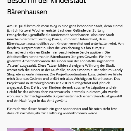
Besuch in der Kinderstadt
Bärenhausen
Am 01. Juli führt mich mein Weg in eine ganz besondere Stadt, denn einmal
jährlich für zwei Wochen entsteht auf dem Gelände der Stiftung
Evangelische Jugendhilfe die Kinderstadt Bärenhausen. Also eine Stadt
innerhalb der Stadt Bernburg (Saale), mit dem Unterschied, dass
Bärenhausen ausschließlich von Kindern verwaltet und unterhalten wird. Von
der/dem Bürgermeister:in, über die Versicherung bis hin zum/zur
Kosmetiker:in können Kinder hier verschiedene Berufe ausüben. Die
Arbeitsstellen nennt man in Bärenhausen übrigens Gewerke. Für ihre
geleistete Arbeit bekommen die Kinder von der Lohnstelle sogenannte
„Tatzen“ ausgezahlt. Diese Tatzen bilden die eigene Währung der Stadt,
womit sich die Kinder in der Kaufhalle, an der Smoothie-Bar oder im Candy-
Shop etwas kaufen können. Die Projektkoordinatorin Luisa Liebefinke führte
mich über das Gelände und erklärt mir alles Wichtige zu Bärenhausen. Das
Projekt wird in Bernburg bereits seit 2008 durchgeführt und jährlich
angepasst. Das Ziel ist, den Kindern demokratische Partizipation und ein
Gefühl für das Arbeitsleben zu entwickeln. Erstmals in diesem Jahr wurde
wohl auch der frischgewählte Bürgermeister nach einem Skandal abgewählt
und ein Nachfolger in das Amt gewählt.
Für mich war dieser Besuch ein ganz spannender und für mich steht fest,
dass ich nächstes Jahr zur Eröffnung wiederkommen werde.