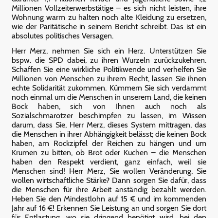
Millionen Vollzeiterwerbstätige – es sich nicht leisten, ihre
Wohnung warm zu halten noch alte Kleidung zu ersetzen,
wie der Paritätische in seinem Bericht schreibt. Das ist ein
absolutes politisches Versagen.
Herr Merz, nehmen Sie sich ein Herz. Unterstützen Sie
bspw. die SPD dabei, zu ihren Wurzeln zurückzukehren.
Schaffen Sie eine wirkliche Politikwende und verhelfen Sie
Millionen von Menschen zu ihrem Recht, lassen Sie ihnen
echte Solidarität zukommen. Kümmern Sie sich verdammt
noch einmal um die Menschen in unserem Land, die keinen
Bock haben, sich von Ihnen auch noch als
Sozialschmarotzer beschimpfen zu lassen, im Wissen
darum, dass Sie, Herr Merz, dieses System mittragen, das
die Menschen in ihrer Abhängigkeit belässt; die keinen Bock
haben, am Rockzipfel der Reichen zu hängen und um
Krumen zu bitten, ob Brot oder Kuchen – die Menschen
haben den Respekt verdient, ganz einfach, weil sie
Menschen sind! Herr Merz, Sie wollen Veränderung, Sie
wollen wirtschaftliche Stärke? Dann sorgen Sie dafür, dass
die Menschen für ihre Arbeit anständig bezahlt werden.
Heben Sie den Mindestlohn auf 15 € und im kommenden
Jahr auf 16 €! Erkennen Sie Leistung an und sorgen Sie dort
für Entlastung, wo sie dringend benötigt wird, bei den