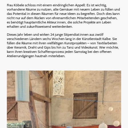
Frau Köbele schloss mit einem eindringlichen Appell: Es ist wichtig,
vorhandene Räume zu nutzen, alte Gemäuer mit neuem Leben zu füllen und
das Potential in diesen Räumen für neue Ideen zu begreifen. Doch dies kann
nicht nur auf dem Rücken von ehrenamtlichen Mitarbeitenden geschehen,
es benötigt hauptamtliche Akteur:innen, die solche Projekte am Leben
erhalten und zukunftsweisend weiterdenken.
Dieses Jahr leben und wirken 24 junge Stipendiat:innen aus zwölf
verschiedenen Ländern sechs Wochen lang in der Künstlerstadt Kalbe. Sie
füllen die Räume mit ihren vielfältigen Kunstprojekten – von Textilarbeiten
über Keramik, Draht und Gips bis hin zu Tanz und Videokunst. Wer möchte,
kann ihren kreativen Schaffensprozess jeden Samstag bei den offenen
Atelierrundgängen hautnah miterleben.