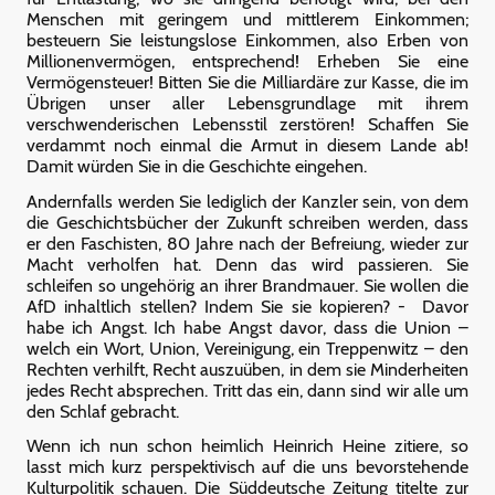
Menschen mit geringem und mittlerem Einkommen;
besteuern Sie leistungslose Einkommen, also Erben von
Millionenvermögen, entsprechend! Erheben Sie eine
Vermögensteuer! Bitten Sie die Milliardäre zur Kasse, die im
Übrigen unser aller Lebensgrundlage mit ihrem
verschwenderischen Lebensstil zerstören! Schaffen Sie
verdammt noch einmal die Armut in diesem Lande ab!
Damit würden Sie in die Geschichte eingehen.
Andernfalls werden Sie lediglich der Kanzler sein, von dem
die Geschichtsbücher der Zukunft schreiben werden, dass
er den Faschisten, 80 Jahre nach der Befreiung, wieder zur
Macht verholfen hat. Denn das wird passieren. Sie
schleifen so ungehörig an ihrer Brandmauer. Sie wollen die
AfD inhaltlich stellen? Indem Sie sie kopieren? - Davor
habe ich Angst. Ich habe Angst davor, dass die Union –
welch ein Wort, Union, Vereinigung, ein Treppenwitz – den
Rechten verhilft, Recht auszuüben, in dem sie Minderheiten
jedes Recht absprechen. Tritt das ein, dann sind wir alle um
den Schlaf gebracht.
Wenn ich nun schon heimlich Heinrich Heine zitiere, so
lasst mich kurz perspektivisch auf die uns bevorstehende
Kulturpolitik schauen. Die Süddeutsche Zeitung titelte zur