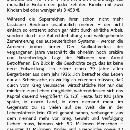
monatliche Einkommen jeder zehnten Familie mit zwei
Kindern bei oder weniger als 3 453 €.
Während die Superreichen ihren schon nicht mehr
fassbaren Reichtum unaufhörlich mehren – der nicht
einfach so entsteht, schon gar nicht durch ehrliche Arbeit,
sondern durch die Aufrechterhaltung und weitergehende
Zementierung des ausbeuterischen Systems – werden die
Ärmeren immer ärmer. Der Kaufkraftverlust der
vergangenen Jahre verschärft die ohnehin hoch prekäre
und krisenbedingte Lage der Millionen von Armut
Betroffenen. Ein Blick in die Geschichte zeigt, das ist keine
neue Entwicklung. Ich zitiere einen 29 Jahre alten
Bergarbeiter aus dem Jahr 1926: „Ich betrachte das Leben
nur als Scheinsache, da wir täglich erkennen müssen, daß
durch vom Krieg verursache, wirtschaftliche Not nur das
mindeste zum Leben übrigbleibt, währenddessen sich das
Kapital dauernd vergrößert.“ (S. 123) Heute, fast 100 Jahre
später, in einem Land, in dem niemand mehr, im
Gegensatz zu so vielen auf der Welt, die in der
Lebenslotterie kein Glück gehabt haben, verhungern, aus
dem niemand mehr vor Krieg, Gewalt und Verfolgung
fliehen muss, können sich 5,2 Millionen Menschen –
darunter 1,1 Millionen Kinder und Jugendliche sowie 1,2