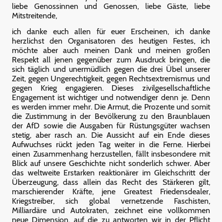
liebe Genossinnen und Genossen, liebe Gäste, liebe
Mitstreitende,
ich danke euch allen für euer Erscheinen, ich danke
herzlichst den Organisatoren des heutigen Festes, ich
möchte aber auch meinen Dank und meinen großen
Respekt all jenen gegenüber zum Ausdruck bringen, die
sich täglich und unermüdlich gegen die drei Übel unserer
Zeit, gegen Ungerechtigkeit, gegen Rechtsextremismus und
gegen Krieg engagieren. Dieses zivilgesellschaftliche
Engagement ist wichtiger und notwendiger denn je. Denn
es werden immer mehr. Die Armut, die Prozente und somit
die Zustimmung in der Bevölkerung zu den Braunblauen
der AfD sowie die Ausgaben für Rüstungsgüter wachsen
stetig, aber rasch an. Die Aussicht auf ein Ende dieses
Aufwuchses rückt jeden Tag weiter in die Ferne. Hierbei
einen Zusammenhang herzustellen, fällt insbesondere mit
Blick auf unsere Geschichte nicht sonderlich schwer. Aber
das weltweite Erstarken reaktionärer im Gleichschritt der
Überzeugung, dass allein das Recht des Stärkeren gilt,
marschierender Kräfte, jene Greatest Friedensdealer,
Kriegstreiber, sich global vernetzende Faschisten,
Milliardäre und Autokraten, zeichnet eine vollkommen
neue Dimension, auf die zu antworten wir in der Pflicht