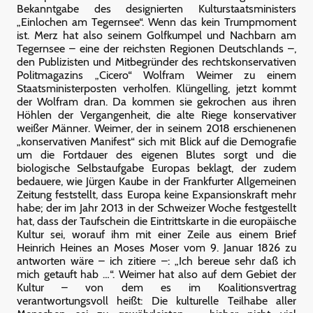
Bekanntgabe des designierten Kulturstaatsministers
„Einlochen am Tegernsee“. Wenn das kein Trumpmoment
ist. Merz hat also seinem Golfkumpel und Nachbarn am
Tegernsee – eine der reichsten Regionen Deutschlands –,
den Publizisten und Mitbegründer des rechtskonservativen
Politmagazins „Cicero“ Wolfram Weimer zu einem
Staatsministerposten verholfen. Klüngelling, jetzt kommt
der Wolfram dran. Da kommen sie gekrochen aus ihren
Höhlen der Vergangenheit, die alte Riege konservativer
weißer Männer. Weimer, der in seinem 2018 erschienenen
„konservativen Manifest“ sich mit Blick auf die Demografie
um die Fortdauer des eigenen Blutes sorgt und die
biologische Selbstaufgabe Europas beklagt, der zudem
bedauere, wie Jürgen Kaube in der Frankfurter Allgemeinen
Zeitung feststellt, dass Europa keine Expansionskraft mehr
habe; der im Jahr 2013 in der Schweizer Woche festgestellt
hat, dass der Taufschein die Eintrittskarte in die europäische
Kultur sei, worauf ihm mit einer Zeile aus einem Brief
Heinrich Heines an Moses Moser vom 9. Januar 1826 zu
antworten wäre – ich zitiere –: „Ich bereue sehr daß ich
mich getauft hab …“. Weimer hat also auf dem Gebiet der
Kultur – von dem es im Koalitionsvertrag
verantwortungsvoll heißt: Die kulturelle Teilhabe aller