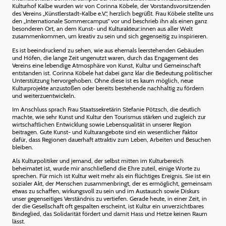
Kulturhof Kalbe wurden wir von Corinna Köbele, der Vorstandsvorsitzenden
des Vereins „Künstlerstadt-Kalbe e.V.“, herzlich begrüßt. Frau Köbele stellte uns
den „Internationale Sommercampus“ vor und beschrieb ihn als einen ganz
besonderen Ort, an dem Kunst- und Kulturakteur:innen aus aller Welt
zusammenkommen, um kreativ zu sein und sich gegenseitig zu inspirieren.
Es ist beeindruckend zu sehen, wie aus ehemals leerstehenden Gebäuden
und Höfen, die lange Zeit ungenutzt waren, durch das Engagement des
Vereins eine lebendige Atmosphäre von Kunst, Kultur und Gemeinschaft
entstanden ist. Corinna Köbele hat dabei ganz klar die Bedeutung politischer
Unterstützung hervorgehoben. Ohne diese ist es kaum möglich, neue
Kulturprojekte anzustoßen oder bereits bestehende nachhaltig zu fördern
und weiterzuentwickeln.
Im Anschluss sprach Frau Staatssekretärin Stefanie Pötzsch, die deutlich
machte, wie sehr Kunst und Kultur den Tourismus stärken und zugleich zur
wirtschaftlichen Entwicklung sowie Lebensqualität in unserer Region
beitragen. Gute Kunst- und Kulturangebote sind ein wesentlicher Faktor
dafür, dass Regionen dauerhaft attraktiv zum Leben, Arbeiten und Besuchen
bleiben.
Als Kulturpolitiker und jemand, der selbst mitten im Kulturbereich
beheimatet ist, wurde mir anschließend die Ehre zuteil, einige Worte zu
sprechen. Für mich ist Kultur weit mehr als ein flüchtiges Ereignis. Sie ist ein
sozialer Akt, der Menschen zusammenbringt, der es ermöglicht, gemeinsam
etwas zu schaffen, wirkungsvoll zu sein und im Austausch sowie Diskurs
unser gegenseitiges Verständnis zu vertiefen. Gerade heute, in einer Zeit, in
der die Gesellschaft oft gespalten erscheint, ist Kultur ein unverzichtbares
Bindeglied, das Solidarität fördert und damit Hass und Hetze keinen Raum
lässt.