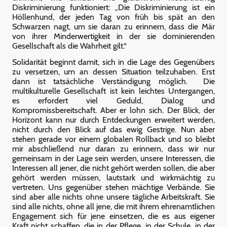
Diskriminierung funktioniert: „Die Diskriminierung ist ein
Höllenhund, der jeden Tag von früh bis spät an den
Schwarzen nagt, um sie daran zu erinnern, dass die Mär
von ihrer Minderwertigkeit in der sie dominierenden
Gesellschaft als die Wahrheit gilt.“
Solidarität beginnt damit, sich in die Lage des Gegenübers
zu versetzen, um an dessen Situation teilzuhaben. Erst
dann ist tatsächliche Verständigung möglich. Die
multikulturelle Gesellschaft ist kein leichtes Untergangen,
es erfordert viel Geduld, Dialog und
Kompromissbereitschaft. Aber er lohn sich. Der Blick, der
Horizont kann nur durch Entdeckungen erweitert werden,
nicht durch den Blick auf das ewig Gestrige. Nun aber
stehen gerade vor einem globalen Rollback und so bleibt
mir abschließend nur daran zu erinnern, dass wir nur
gemeinsam in der Lage sein werden, unsere Interessen, die
Interessen all jener, die nicht gehört werden sollen, die aber
gehört werden müssen, lautstark und wirkmächtig zu
vertreten. Uns gegenüber stehen mächtige Verbände. Sie
sind aber alle nichts ohne unsere tägliche Arbeitskraft. Sie
sind alle nichts, ohne all jene, die mit ihrem ehrenamtlichen
Engagement sich für jene einsetzen, die es aus eigener
Kraft nicht schaffen, die in der Pflege, in der Schule, in der