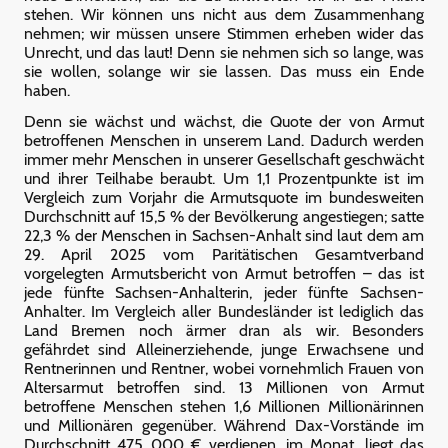
stehen. Wir können uns nicht aus dem Zusammenhang
nehmen; wir müssen unsere Stimmen erheben wider das
Unrecht, und das laut! Denn sie nehmen sich so lange, was
sie wollen, solange wir sie lassen. Das muss ein Ende
haben.
Denn sie wächst und wächst, die Quote der von Armut
betroffenen Menschen in unserem Land. Dadurch werden
immer mehr Menschen in unserer Gesellschaft geschwächt
und ihrer Teilhabe beraubt. Um 1,1 Prozentpunkte ist im
Vergleich zum Vorjahr die Armutsquote im bundesweiten
Durchschnitt auf 15,5 % der Bevölkerung angestiegen; satte
22,3 % der Menschen in Sachsen-Anhalt sind laut dem am
29. April 2025 vom Paritätischen Gesamtverband
vorgelegten Armutsbericht von Armut betroffen – das ist
jede fünfte Sachsen-Anhalterin, jeder fünfte Sachsen-
Anhalter. Im Vergleich aller Bundesländer ist lediglich das
Land Bremen noch ärmer dran als wir. Besonders
gefährdet sind Alleinerziehende, junge Erwachsene und
Rentnerinnen und Rentner, wobei vornehmlich Frauen von
Altersarmut betroffen sind. 13 Millionen von Armut
betroffene Menschen stehen 1,6 Millionen Millionärinnen
und Millionären gegenüber. Während Dax-Vorstände im
Durchschnitt 475 000 € verdienen, im Monat, liegt das