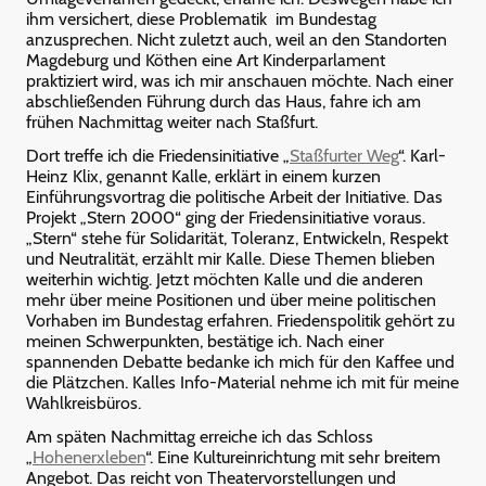
ihm versichert, diese Problematik im Bundestag
anzusprechen. Nicht zuletzt auch, weil an den Standorten
Magdeburg und Köthen eine Art Kinderparlament
praktiziert wird, was ich mir anschauen möchte. Nach einer
abschließenden Führung durch das Haus, fahre ich am
frühen Nachmittag weiter nach Staßfurt.
Dort treffe ich die Friedensinitiative „
Staßfurter Weg
“. Karl-
Heinz Klix, genannt Kalle, erklärt in einem kurzen
Einführungsvortrag die politische Arbeit der Initiative. Das
Projekt „Stern 2000“ ging der Friedensinitiative voraus.
„Stern“ stehe für Solidarität, Toleranz, Entwickeln, Respekt
und Neutralität, erzählt mir Kalle. Diese Themen blieben
weiterhin wichtig. Jetzt möchten Kalle und die anderen
mehr über meine Positionen und über meine politischen
Vorhaben im Bundestag erfahren. Friedenspolitik gehört zu
meinen Schwerpunkten, bestätige ich. Nach einer
spannenden Debatte bedanke ich mich für den Kaffee und
die Plätzchen. Kalles Info-Material nehme ich mit für meine
Wahlkreisbüros.
Am späten Nachmittag erreiche ich das Schloss
„
Hohenerxleben
“. Eine Kultureinrichtung mit sehr breitem
Angebot. Das reicht von Theatervorstellungen und