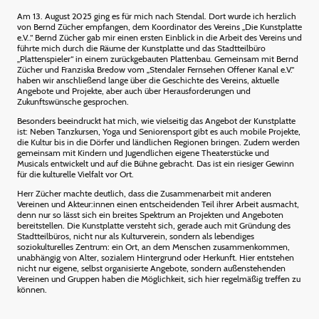
Am 13. August 2025 ging es für mich nach Stendal. Dort wurde ich herzlich
von Bernd Zücher empfangen, dem Koordinator des Vereins „Die Kunstplatte
e.V..“ Bernd Zücher gab mir einen ersten Einblick in die Arbeit des Vereins und
führte mich durch die Räume der Kunstplatte und das Stadtteilbüro
„Plattenspieler“ in einem zurückgebauten Plattenbau. Gemeinsam mit Bernd
Zücher und Franziska Bredow vom „Stendaler Fernsehen Offener Kanal e.V.“
haben wir anschließend lange über die Geschichte des Vereins, aktuelle
Angebote und Projekte, aber auch über Herausforderungen und
Zukunftswünsche gesprochen.
Besonders beeindruckt hat mich, wie vielseitig das Angebot der Kunstplatte
ist: Neben Tanzkursen, Yoga und Seniorensport gibt es auch mobile Projekte,
die Kultur bis in die Dörfer und ländlichen Regionen bringen. Zudem werden
gemeinsam mit Kindern und Jugendlichen eigene Theaterstücke und
Musicals entwickelt und auf die Bühne gebracht. Das ist ein riesiger Gewinn
für die kulturelle Vielfalt vor Ort.
Herr Zücher machte deutlich, dass die Zusammenarbeit mit anderen
Vereinen und Akteur:innen einen entscheidenden Teil ihrer Arbeit ausmacht,
denn nur so lässt sich ein breites Spektrum an Projekten und Angeboten
bereitstellen. Die Kunstplatte versteht sich, gerade auch mit Gründung des
Stadtteilbüros, nicht nur als Kulturverein, sondern als lebendiges
soziokulturelles Zentrum: ein Ort, an dem Menschen zusammenkommen,
unabhängig von Alter, sozialem Hintergrund oder Herkunft. Hier entstehen
nicht nur eigene, selbst organisierte Angebote, sondern außenstehenden
Vereinen und Gruppen haben die Möglichkeit, sich hier regelmäßig treffen zu
können.