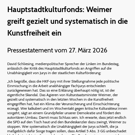
Hauptstadtkulturfonds: Weimer
greift gezielt und systematisch in die
Kunstfreiheit ein
Pressestatement vom 27. März 2026
David Schliesing, medienpolitischer Sprecher der Linken im Bundestag,
anlässlich der Kritik des Hauptstadtkulturfonds an Angriffen auf die
Unabhängigkeit von Jurys in der staatlichen Kulturförderung:
„Ich begrüße, dass die HKF-Jury mit ihrer Stellungnahme jede politische
Einmischung in die Arbeit unabhängiger Fachjurys entschieden
zurückgewiesen hat. Das so eine Erklärung überhaupt nötig ist, ist der
eigentliche Skandal. Das Agieren von Kulturstaatsminister Weimer, der
gezielt und systematisch in den letzten Wochen in die Kunstfreiheit
eingegriffen hat, hat ein Klima der Verunsicherung und Einschüchterung
erzeugt. Wer kalkuliert und im Wochentakt gegen kritische Kulturakteur:innen
vorgeht, sägt an einem Grundpfeiler unserer Demokratie und fördert den
autoritären Umbau. Damit muss Schluss sein. Ich erwarte, dass jetzt endlich
die SPD auf den Tisch haut und den Bundeskanzler dazu zwingt, Weimer zu
stoppen. Wer systematisch die Unabhängigkeit der Jurys schleift, die ja
maßgeblich dafür Sorge tragen sollen, dass Artikel 5 Abs. 3 GG unbeschadet