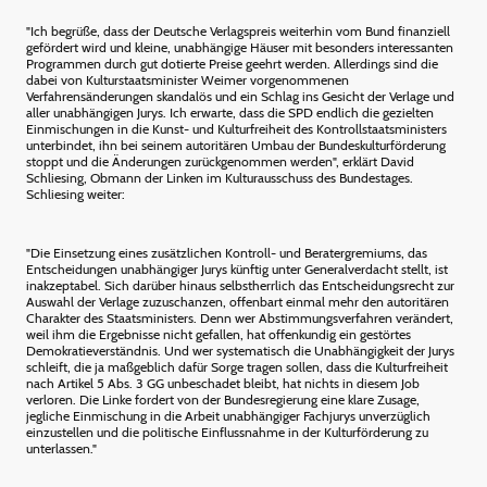
"Ich begrüße, dass der Deutsche Verlagspreis weiterhin vom Bund finanziell
gefördert wird und kleine, unabhängige Häuser mit besonders interessanten
Programmen durch gut dotierte Preise geehrt werden. Allerdings sind die
dabei von Kulturstaatsminister Weimer vorgenommenen
Verfahrensänderungen skandalös und ein Schlag ins Gesicht der Verlage und
aller unabhängigen Jurys. Ich erwarte, dass die SPD endlich die gezielten
Einmischungen in die Kunst- und Kulturfreiheit des Kontrollstaatsministers
unterbindet, ihn bei seinem autoritären Umbau der Bundeskulturförderung
stoppt und die Änderungen zurückgenommen werden", erklärt David
Schliesing, Obmann der Linken im Kulturausschuss des Bundestages.
Schliesing weiter:
"Die Einsetzung eines zusätzlichen Kontroll- und Beratergremiums, das
Entscheidungen unabhängiger Jurys künftig unter Generalverdacht stellt, ist
inakzeptabel. Sich darüber hinaus selbstherrlich das Entscheidungsrecht zur
Auswahl der Verlage zuzuschanzen, offenbart einmal mehr den autoritären
Charakter des Staatsministers. Denn wer Abstimmungsverfahren verändert,
weil ihm die Ergebnisse nicht gefallen, hat offenkundig ein gestörtes
Demokratieverständnis. Und wer systematisch die Unabhängigkeit der Jurys
schleift, die ja maßgeblich dafür Sorge tragen sollen, dass die Kulturfreiheit
nach Artikel 5 Abs. 3 GG unbeschadet bleibt, hat nichts in diesem Job
verloren. Die Linke fordert von der Bundesregierung eine klare Zusage,
jegliche Einmischung in die Arbeit unabhängiger Fachjurys unverzüglich
einzustellen und die politische Einflussnahme in der Kulturförderung zu
unterlassen."