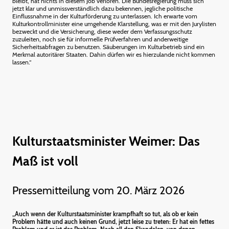
bleibt, hat nichts in diesem Job verloren. Die Bundesregierung muss sich
jetzt klar und unmissverständlich dazu bekennen, jegliche politische
Einflussnahme in der Kulturförderung zu unterlassen. Ich erwarte vom
Kulturkontrollminister eine umgehende Klarstellung, was er mit den Jurylisten
bezweckt und die Versicherung, diese weder dem Verfassungsschutz
zuzuleiten, noch sie für informelle Prüfverfahren und anderweitige
Sicherheitsabfragen zu benutzen. Säuberungen im Kulturbetrieb sind ein
Merkmal autoritärer Staaten. Dahin dürfen wir es hierzulande nicht kommen
lassen.“
Kulturstaatsminister Weimer: Das
Maß ist voll
Pressemitteilung vom 20. März 2026
„Auch wenn der Kulturstaatsminister krampfhaft so tut, als ob er kein
Problem hätte und auch keinen Grund, jetzt leise zu treten: Er hat ein fettes