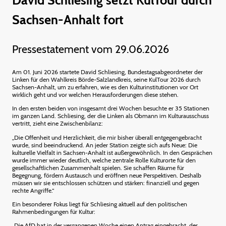
David Schliesing setzt KulTour durch
Sachsen-Anhalt fort
Pressestatement vom 29.06.2026
Am 01. Juni 2026 startete David Schliesing, Bundestagsabgeordneter der
Linken für den Wahlkreis Börde-Salzlandkreis, seine KulTour 2026 durch
Sachsen-Anhalt, um zu erfahren, wie es den Kulturinstitutionen vor Ort
wirklich geht und vor welchen Herausforderungen diese stehen.
In den ersten beiden von insgesamt drei Wochen besuchte er 35 Stationen
im ganzen Land. Schliesing, der die Linken als Obmann im Kulturausschuss
vertritt, zieht eine Zwischenbilanz:
„Die Offenheit und Herzlichkeit, die mir bisher überall entgegengebracht
wurde, sind beeindruckend. An jeder Station zeigte sich aufs Neue: Die
kulturelle Vielfalt in Sachsen-Anhalt ist außergewöhnlich. In den Gesprächen
wurde immer wieder deutlich, welche zentrale Rolle Kulturorte für den
gesellschaftlichen Zusammenhalt spielen. Sie schaffen Räume für
Begegnung, fördern Austausch und eröffnen neue Perspektiven. Deshalb
müssen wir sie entschlossen schützen und stärken: finanziell und gegen
rechte Angriffe.“
Ein besonderer Fokus liegt für Schliesing aktuell auf den politischen
Rahmenbedingungen für Kultur:
„Die AfD hat in der vergangenen Woche einen Antrag eingebracht, der