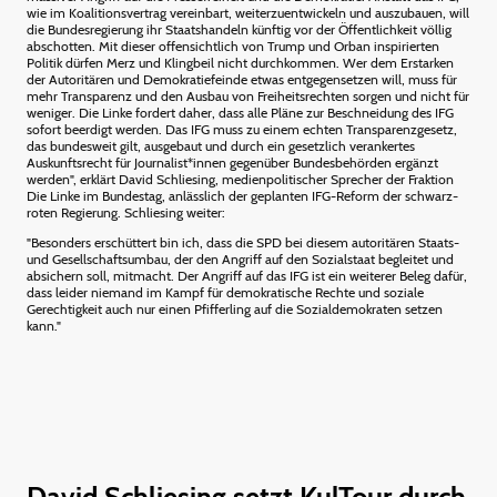
wie im Koalitionsvertrag vereinbart, weiterzuentwickeln und auszubauen, will
die Bundesregierung ihr Staatshandeln künftig vor der Öffentlichkeit völlig
abschotten. Mit dieser offensichtlich von Trump und Orban inspirierten
Politik dürfen Merz und Klingbeil nicht durchkommen. Wer dem Erstarken
der Autoritären und Demokratiefeinde etwas entgegensetzen will, muss für
mehr Transparenz und den Ausbau von Freiheitsrechten sorgen und nicht für
weniger. Die Linke fordert daher, dass alle Pläne zur Beschneidung des IFG
sofort beerdigt werden. Das IFG muss zu einem echten Transparenzgesetz,
das bundesweit gilt, ausgebaut und durch ein gesetzlich verankertes
Auskunftsrecht für Journalist*innen gegenüber Bundesbehörden ergänzt
werden", erklärt David Schliesing, medienpolitischer Sprecher der Fraktion
Die Linke im Bundestag, anlässlich der geplanten IFG-Reform der schwarz-
roten Regierung. Schliesing weiter:
"Besonders erschüttert bin ich, dass die SPD bei diesem autoritären Staats-
und Gesellschaftsumbau, der den Angriff auf den Sozialstaat begleitet und
absichern soll, mitmacht. Der Angriff auf das IFG ist ein weiterer Beleg dafür,
dass leider niemand im Kampf für demokratische Rechte und soziale
Gerechtigkeit auch nur einen Pfifferling auf die Sozialdemokraten setzen
kann."