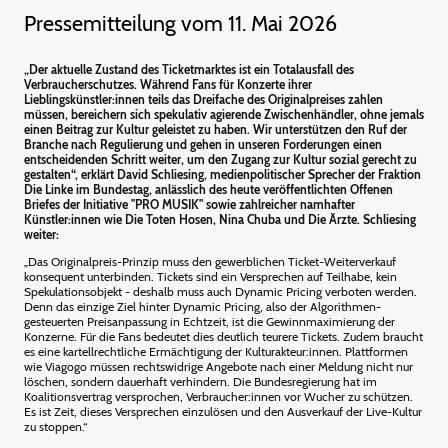
Pressemitteilung vom 11. Mai 2026
„Der aktuelle Zustand des Ticketmarktes ist ein Totalausfall des
Verbraucherschutzes. Während Fans für Konzerte ihrer
Lieblingskünstler:innen teils das Dreifache des Originalpreises zahlen
müssen, bereichern sich spekulativ agierende Zwischenhändler, ohne jemals
einen Beitrag zur Kultur geleistet zu haben. Wir unterstützen den Ruf der
Branche nach Regulierung und gehen in unseren Forderungen einen
entscheidenden Schritt weiter, um den Zugang zur Kultur sozial gerecht zu
gestalten“, erklärt David Schliesing, medienpolitischer Sprecher der Fraktion
Die Linke im Bundestag, anlässlich des heute veröffentlichten Offenen
Briefes der Initiative "PRO MUSIK" sowie zahlreicher namhafter
Künstler:innen wie Die Toten Hosen, Nina Chuba und Die Ärzte. Schliesing
weiter:
„Das Originalpreis-Prinzip muss den gewerblichen Ticket-Weiterverkauf
konsequent unterbinden. Tickets sind ein Versprechen auf Teilhabe, kein
Spekulationsobjekt - deshalb muss auch Dynamic Pricing verboten werden.
Denn das einzige Ziel hinter Dynamic Pricing, also der Algorithmen-
gesteuerten Preisanpassung in Echtzeit, ist die Gewinnmaximierung der
Konzerne. Für die Fans bedeutet dies deutlich teurere Tickets. Zudem braucht
es eine kartellrechtliche Ermächtigung der Kulturakteur:innen. Plattformen
wie Viagogo müssen rechtswidrige Angebote nach einer Meldung nicht nur
löschen, sondern dauerhaft verhindern. Die Bundesregierung hat im
Koalitionsvertrag versprochen, Verbraucher:innen vor Wucher zu schützen.
Es ist Zeit, dieses Versprechen einzulösen und den Ausverkauf der Live-Kultur
zu stoppen.“