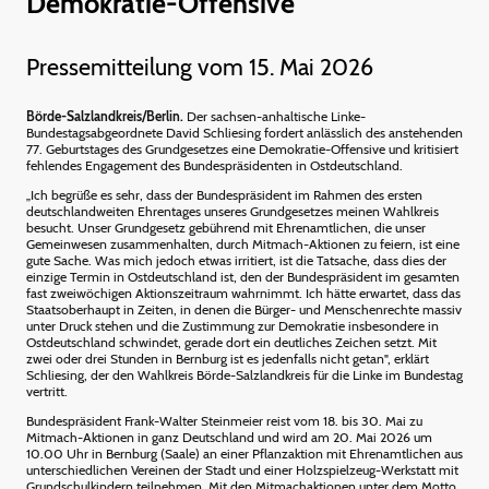
Demokratie-Offensive
Pressemitteilung vom 15. Mai 2026
Börde-Salzlandkreis/Berlin.
Der sachsen-anhaltische Linke-
Bundestagsabgeordnete David Schliesing fordert anlässlich des anstehenden
77. Geburtstages des Grundgesetzes eine Demokratie-Offensive und kritisiert
fehlendes Engagement des Bundespräsidenten in Ostdeutschland.
„Ich begrüße es sehr, dass der Bundespräsident im Rahmen des ersten
deutschlandweiten Ehrentages unseres Grundgesetzes meinen Wahlkreis
besucht. Unser Grundgesetz gebührend mit Ehrenamtlichen, die unser
Gemeinwesen zusammenhalten, durch Mitmach-Aktionen zu feiern, ist eine
gute Sache. Was mich jedoch etwas irritiert, ist die Tatsache, dass dies der
einzige Termin in Ostdeutschland ist, den der Bundespräsident im gesamten
fast zweiwöchigen Aktionszeitraum wahrnimmt. Ich hätte erwartet, dass das
Staatsoberhaupt in Zeiten, in denen die Bürger- und Menschenrechte massiv
unter Druck stehen und die Zustimmung zur Demokratie insbesondere in
Ostdeutschland schwindet, gerade dort ein deutliches Zeichen setzt. Mit
zwei oder drei Stunden in Bernburg ist es jedenfalls nicht getan", erklärt
Schliesing, der den Wahlkreis Börde-Salzlandkreis für die Linke im Bundestag
vertritt.
Bundespräsident Frank-Walter Steinmeier reist vom 18. bis 30. Mai zu
Mitmach-Aktionen in ganz Deutschland und wird am 20. Mai 2026 um
10.00 Uhr in Bernburg (Saale) an einer Pflanzaktion mit Ehrenamtlichen aus
unterschiedlichen Vereinen der Stadt und einer Holzspielzeug-Werkstatt mit
Grundschulkindern teilnehmen. Mit den Mitmachaktionen unter dem Motto