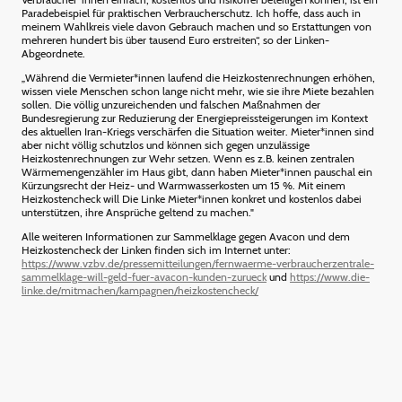
Paradebeispiel für praktischen Verbraucherschutz. Ich hoffe, dass auch in
meinem Wahlkreis viele davon Gebrauch machen und so Erstattungen von
mehreren hundert bis über tausend Euro erstreiten“, so der Linken-
Abgeordnete.
„Während die Vermieter*innen laufend die Heizkostenrechnungen erhöhen,
wissen viele Menschen schon lange nicht mehr, wie sie ihre Miete bezahlen
sollen. Die völlig unzureichenden und falschen Maßnahmen der
Bundesregierung zur Reduzierung der Energiepreissteigerungen im Kontext
des aktuellen Iran-Kriegs verschärfen die Situation weiter. Mieter*innen sind
aber nicht völlig schutzlos und können sich gegen unzulässige
Heizkostenrechnungen zur Wehr setzen. Wenn es z.B. keinen zentralen
Wärmemengenzähler im Haus gibt, dann haben Mieter*innen pauschal ein
Kürzungsrecht der Heiz- und Warmwasserkosten um 15 %. Mit einem
Heizkostencheck will Die Linke Mieter*innen konkret und kostenlos dabei
unterstützen, ihre Ansprüche geltend zu machen."
Alle weiteren Informationen zur Sammelklage gegen Avacon und dem
Heizkostencheck der Linken finden sich im Internet unter:
https://www.vzbv.de/pressemitteilungen/fernwaerme-verbraucherzentrale-
sammelklage-will-geld-fuer-avacon-kunden-zurueck
und
https://www.die-
linke.de/mitmachen/kampagnen/heizkostencheck/