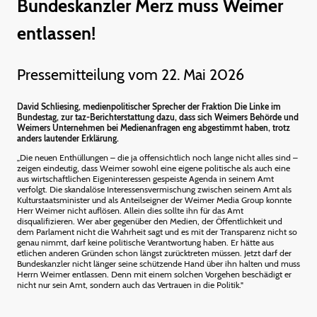
Bundeskanzler Merz muss Weimer
entlassen!
Pressemitteilung vom 22. Mai 2026
David Schliesing, medienpolitischer Sprecher der Fraktion Die Linke im
Bundestag, zur taz-Berichterstattung dazu, dass sich Weimers Behörde und
Weimers Unternehmen bei Medienanfragen eng abgestimmt haben, trotz
anders lautender Erklärung.
„Die neuen Enthüllungen – die ja offensichtlich noch lange nicht alles sind –
zeigen eindeutig, dass Weimer sowohl eine eigene politische als auch eine
aus wirtschaftlichen Eigeninteressen gespeiste Agenda in seinem Amt
verfolgt. Die skandalöse Interessensvermischung zwischen seinem Amt als
Kulturstaatsminister und als Anteilseigner der Weimer Media Group konnte
Herr Weimer nicht auflösen. Allein dies sollte ihn für das Amt
disqualifizieren. Wer aber gegenüber den Medien, der Öffentlichkeit und
dem Parlament nicht die Wahrheit sagt und es mit der Transparenz nicht so
genau nimmt, darf keine politische Verantwortung haben. Er hätte aus
etlichen anderen Gründen schon längst zurücktreten müssen. Jetzt darf der
Bundeskanzler nicht länger seine schützende Hand über ihn halten und muss
Herrn Weimer entlassen. Denn mit einem solchen Vorgehen beschädigt er
nicht nur sein Amt, sondern auch das Vertrauen in die Politik."