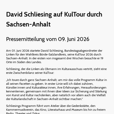
David Schliesing auf KulTour durch
Sachsen-Anhalt
Pressemitteilung vom 09. Juni 2026
Am 01. Juni 2026 startete David Schliesing, Bundestagsabgeordneter der
Linken für den Wahlkreis Börde-Salzlandkreis, seine KulTour 2026 durch
Sachsen-Anhalt. In der ersten von insgesamt drei Wochen besuchte er 19
Orte im Süden des Landes.
Schliesing, der die Linken als Obmann im Kulturausschuss vertritt, zieht eine
erste Zwischenbilanz seiner KulTour:
„Ich toure durch ganz Sachsen-Anhalt, um mir das volle Programm Kultur in
all seinen Facetten zu geben. In erster Linie will ich dabei zuhören,
Künstler:innen und Kulturakteur:innen, ihre Erfahrungen, Herausforderungen
kennenlernen, gemeinsam mit ihnen über Ideen zur Sicherung und Stärkung
von Kunst und Kultur nachdenken, aber natürlich vor allem auch die Vielfalt
der Kulturlandschaft in Sachsen-Anhalt sichtbar machen.“
Schliesings Programm führt vom Atelier über die Gedenkstätte, den
Kammermusikverein, das Kino, Literaturhaus und Museum bis hin zu freiem
Radio, Theater und Zirkus.