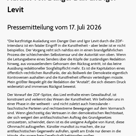
Levit
Pressemitteilung vom 17. Juli 2026
"Die kurzfristige Ausladung von Danger Dan und Igor Levit durch die ZDF-
Intendanz ist ein fataler Eingriff in die Kunstfreiheit - aber leider ist er nicht
beispiellos. Der Vorgang reiht sich nahtlos ein in einen brandgefährlichen
Prozess der schleichenden Selbstzensur und der Autorität von oben. Wenn
die Leitungsebene eines Senders über die Köpfe der zuständigen Redaktion
hinweg, aus vorauseilendem Gehorsam den Rückzug antritt, ist das keine
Ausübung redaktioneller Sorgfaltspflicht mehr. Es ist die Kapitulation eines
öffentlich-rechtlichen Rundfunks, der als Bollwerk der Demokratie eigentlich
Kontroversen aushalten und die Kunstfreiheit offensiv verteidigen müsste.
Mein größter Respekt gilt der Redaktion der "Anstalt", die sich diesem Druck
widersetzt und immenses Rückgrat beweist.
Der Vorwurf der ZDF-Spitze, das Lied enthalte einen Gewaltaufruf, ist
konstruiert und verkennt das Wesen der Kunstfreiheit. Wir befinden uns in
einer Phase in der weltweit - und nicht zuletzt auch hierzulande -
faschistische Parteien und rechtsextreme Bewegungen auf dem Vormarsch
sind. Wenn gleichzeitig das Vertrauen in den demokratischen Rechtsstaat,
der sich weigert den antifaschistischen Auftrag des Grundgesetzes
umzusetzen, schwindet, dann ist es die ureigene Aufgabe von Kunst, diese
Ohnmacht aufzugreifen. Künstler mundtot zu machen, die zur
antifaschistischen Gegenwehr aufrufen, spielt am Ende nur denen in die
Hände, die unsere freie Gesellschaft bekämpfen wollen.