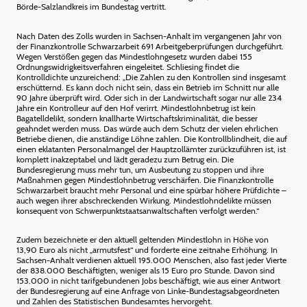
Börde-Salzlandkreis im Bundestag vertritt.
Nach Daten des Zolls wurden in Sachsen-Anhalt im vergangenen Jahr von
der Finanzkontrolle Schwarzarbeit 691 Arbeitgeberprüfungen durchgeführt.
Wegen Verstößen gegen das Mindestlohngesetz wurden dabei 155
Ordnungswidrigkeitsverfahren eingeleitet. Schliesing findet die
Kontrolldichte unzureichend: „Die Zahlen zu den Kontrollen sind insgesamt
erschütternd. Es kann doch nicht sein, dass ein Betrieb im Schnitt nur alle
90 Jahre überprüft wird. Oder sich in der Landwirtschaft sogar nur alle 234
Jahre ein Kontrolleur auf den Hof verirrt. Mindestlohnbetrug ist kein
Bagatelldelikt, sondern knallharte Wirtschaftskriminalität, die besser
geahndet werden muss. Das würde auch dem Schutz der vielen ehrlichen
Betriebe dienen, die anständige Löhne zahlen. Die Kontrollblindheit, die auf
einen eklatanten Personalmangel der Hauptzollämter zurückzuführen ist, ist
komplett inakzeptabel und lädt geradezu zum Betrug ein. Die
Bundesregierung muss mehr tun, um Ausbeutung zu stoppen und ihre
Maßnahmen gegen Mindestlohnbetrug verschärfen. Die Finanzkontrolle
Schwarzarbeit braucht mehr Personal und eine spürbar höhere Prüfdichte –
auch wegen ihrer abschreckenden Wirkung. Mindestlohndelikte müssen
konsequent von Schwerpunktstaatsanwaltschaften verfolgt werden.“
Zudem bezeichnete er den aktuell geltenden Mindestlohn in Höhe von
13,90 Euro als nicht „armutsfest“ und forderte eine zeitnahe Erhöhung. In
Sachsen-Anhalt verdienen aktuell 195.000 Menschen, also fast jeder Vierte
der 838.000 Beschäftigten, weniger als 15 Euro pro Stunde. Davon sind
153.000 in nicht tarifgebundenen Jobs beschäftigt, wie aus einer Antwort
der Bundesregierung auf eine Anfrage von Linke-Bundestagsabgeordneten
und Zahlen des Statistischen Bundesamtes hervorgeht.