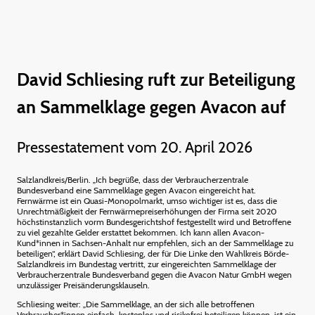
David Schliesing ruft zur Beteiligung
an Sammelklage gegen Avacon auf
Pressestatement vom 20. April 2026
Salzlandkreis/Berlin. „Ich begrüße, dass der Verbraucherzentrale
Bundesverband eine Sammelklage gegen Avacon eingereicht hat.
Fernwärme ist ein Quasi-Monopolmarkt, umso wichtiger ist es, dass die
Unrechtmäßigkeit der Fernwärmepreiserhöhungen der Firma seit 2020
höchstinstanzlich vorm Bundesgerichtshof festgestellt wird und Betroffene
zu viel gezahlte Gelder erstattet bekommen. Ich kann allen Avacon-
Kund*innen in Sachsen-Anhalt nur empfehlen, sich an der Sammelklage zu
beteiligen“, erklärt David Schliesing, der für Die Linke den Wahlkreis Börde-
Salzlandkreis im Bundestag vertritt, zur eingereichten Sammelklage der
Verbraucherzentrale Bundesverband gegen die Avacon Natur GmbH wegen
unzulässiger Preisänderungsklauseln.
Schliesing weiter: „Die Sammelklage, an der sich alle betroffenen
Verbraucher*innen einfach, kostenlos und risikofrei beteiligen können, ist ein