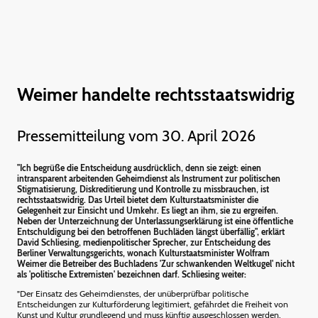
Weimer handelte rechtsstaatswidrig
Pressemitteilung vom 30. April 2026
"Ich begrüße die Entscheidung ausdrücklich, denn sie zeigt: einen
intransparent arbeitenden Geheimdienst als Instrument zur politischen
Stigmatisierung, Diskreditierung und Kontrolle zu missbrauchen, ist
rechtsstaatswidrig. Das Urteil bietet dem Kulturstaatsminister die
Gelegenheit zur Einsicht und Umkehr. Es liegt an ihm, sie zu ergreifen.
Neben der Unterzeichnung der Unterlassungserklärung ist eine öffentliche
Entschuldigung bei den betroffenen Buchläden längst überfällig", erklärt
David Schliesing, medienpolitischer Sprecher, zur Entscheidung des
Berliner Verwaltungsgerichts, wonach Kulturstaatsminister Wolfram
Weimer die Betreiber des Buchladens 'Zur schwankenden Weltkugel' nicht
als 'politische Extremisten' bezeichnen darf. Schliesing weiter:
"Der Einsatz des Geheimdienstes, der unüberprüfbar politische
Entscheidungen zur Kulturförderung legitimiert, gefährdet die Freiheit von
Kunst und Kultur grundlegend und muss künftig ausgeschlossen werden.