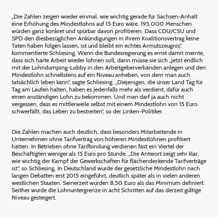
„Die Zahlen zeigen wieder einmal, wie wichtig gerade für Sachsen-Anhalt
eine Erhöhung des Mindestlohns auf 15 Euro wäre. 195.000 Menschen
würden ganz konkret und spürbar davon profitieren. Dass CDU/CSU und
SPD den diesbezüglichen Ankündigungen in ihrem Koalitionsvertrag keine
Taten haben folgen lassen, ist und bleibt ein echtes Armutszeugnis“,
kommentierte Schliesing. Wenn die Bundesregierung es ernst damit meinte,
dass sich harte Arbeit wieder lohnen soll, dann müsse sie sich „jetzt endlich
mit der Lohndumping-Lobby in den Arbeitgeberverbänden anlegen und den
Mindestlohn schnellstens auf ein Niveau anheben, von dem man auch
tatsächlich leben kann“, sagte Schliesing. „Diejenigen, die unser Land Tag für
Tag am Laufen halten, haben es jedenfalls mehr als verdient, dafür auch
einen anständigen Lohn zu bekommen. Und man darf ja auch nicht
vergessen, dass es mittlerweile selbst mit einem Mindestlohn von 15 Euro
schwerfällt, das Leben zu bestreiten“, so der Linken-Politiker.
Die Zahlen machen auch deutlich, dass besonders Mitarbeitende in
Unternehmen ohne Tarifvertrag von höheren Mindestlöhnen profitiert
hätten. In Betrieben ohne Tarifbindung verdienen fast ein Viertel der
Beschäftigten weniger als 15 Euro pro Stunde. „Die Antwort zeigt sehr klar,
wie wichtig der Kampf der Gewerkschaften für flächendeckende Tarifverträge
ist“, so Schliesing. In Deutschland wurde der gesetzliche Mindestlohn nach
langen Debatten erst 2015 eingeführt, deutlich später als in vielen anderen
westlichen Staaten. Seinerzeit wurden 8,50 Euro als das Minimum definiert.
Seither wurde die Lohnuntergrenze in acht Schritten auf das derzeit gültige
Niveau gesteigert.