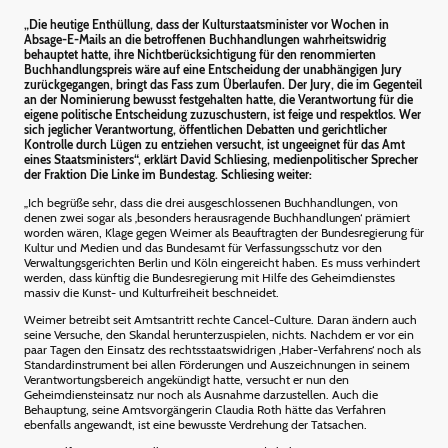
„Die heutige Enthüllung, dass der Kulturstaatsminister vor Wochen in
Absage-E-Mails an die betroffenen Buchhandlungen wahrheitswidrig
behauptet hatte, ihre Nichtberücksichtigung für den renommierten
Buchhandlungspreis wäre auf eine Entscheidung der unabhängigen Jury
zurückgegangen, bringt das Fass zum Überlaufen. Der Jury, die im Gegenteil
an der Nominierung bewusst festgehalten hatte, die Verantwortung für die
eigene politische Entscheidung zuzuschustern, ist feige und respektlos. Wer
sich jeglicher Verantwortung, öffentlichen Debatten und gerichtlicher
Kontrolle durch Lügen zu entziehen versucht, ist ungeeignet für das Amt
eines Staatsministers“, erklärt David Schliesing, medienpolitischer Sprecher
der Fraktion Die Linke im Bundestag. Schliesing weiter:
„Ich begrüße sehr, dass die drei ausgeschlossenen Buchhandlungen, von
denen zwei sogar als ‚besonders herausragende Buchhandlungen‘ prämiert
worden wären, Klage gegen Weimer als Beauftragten der Bundesregierung für
Kultur und Medien und das Bundesamt für Verfassungsschutz vor den
Verwaltungsgerichten Berlin und Köln eingereicht haben. Es muss verhindert
werden, dass künftig die Bundesregierung mit Hilfe des Geheimdienstes
massiv die Kunst- und Kulturfreiheit beschneidet.
Weimer betreibt seit Amtsantritt rechte Cancel-Culture. Daran ändern auch
seine Versuche, den Skandal herunterzuspielen, nichts. Nachdem er vor ein
paar Tagen den Einsatz des rechtsstaatswidrigen ‚Haber-Verfahrens‘ noch als
Standardinstrument bei allen Förderungen und Auszeichnungen in seinem
Verantwortungsbereich angekündigt hatte, versucht er nun den
Geheimdiensteinsatz nur noch als Ausnahme darzustellen. Auch die
Behauptung, seine Amtsvorgängerin Claudia Roth hätte das Verfahren
ebenfalls angewandt, ist eine bewusste Verdrehung der Tatsachen.