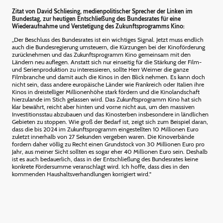
Zitat von David Schliesing, medienpolitischer Sprecher der Linken im
Bundestag, zur heutigen Entschließung des Bundesrates für eine
Wiederaufnahme und Verstetigung des Zukunftsprogramms Kino:
„Der Beschluss des Bundesrates ist ein wichtiges Signal. Jetzt muss endlich
auch die Bundesregierung umsteuern, die Kürzungen bei der Kinoförderung
zurücknehmen und das Zukunftsprogramm Kino gemeinsam mit den
Ländern neu auflegen. Anstatt sich nur einseitig für die Stärkung der Film-
und Serienproduktion zu interessieren, sollte Herr Weimer die ganze
Filmbranche und damit auch die Kinos in den Blick nehmen. Es kann doch
nicht sein, dass andere europäische Länder wie Frankreich oder Italien ihre
Kinos in dreistelliger Millionenhöhe stark fördern und die Kinolandschaft
hierzulande im Stich gelassen wird. Das Zukunftsprogramm Kino hat sich
klar bewährt, reicht aber hinten und vorne nicht aus, um den massiven
Investitionsstau abzubauen und das Kinosterben insbesondere in ländlichen
Gebieten zu stoppen. Wie groß der Bedarf ist, zeigt sich zum Beispiel daran,
dass die bis 2024 im Zukunftsprogramm eingestellten 10 Millionen Euro
zuletzt innerhalb von 27 Sekunden vergeben waren. Die Kinoverbände
fordern daher völlig zu Recht einen Grundstock von 30 Millionen Euro pro
Jahr, aus meiner Sicht sollten es sogar eher 40 Millionen Euro sein. Deshalb
ist es auch bedauerlich, dass in der Entschließung des Bundesrates keine
konkrete Fördersumme veranschlagt wird. Ich hoffe, dass dies in den
kommenden Haushaltsverhandlungen korrigiert wird."