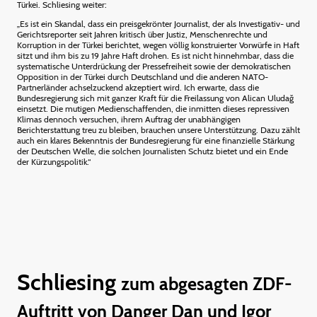
Türkei. Schliesing weiter:
„Es ist ein Skandal, dass ein preisgekrönter Journalist, der als Investigativ- und
Gerichtsreporter seit Jahren kritisch über Justiz, Menschenrechte und
Korruption in der Türkei berichtet, wegen völlig konstruierter Vorwürfe in Haft
sitzt und ihm bis zu 19 Jahre Haft drohen. Es ist nicht hinnehmbar, dass die
systematische Unterdrückung der Pressefreiheit sowie der demokratischen
Opposition in der Türkei durch Deutschland und die anderen NATO-
Partnerländer achselzuckend akzeptiert wird. Ich erwarte, dass die
Bundesregierung sich mit ganzer Kraft für die Freilassung von Alican Uludağ
einsetzt. Die mutigen Medienschaffenden, die inmitten dieses repressiven
Klimas dennoch versuchen, ihrem Auftrag der unabhängigen
Berichterstattung treu zu bleiben, brauchen unsere Unterstützung. Dazu zählt
auch ein klares Bekenntnis der Bundesregierung für eine finanzielle Stärkung
der Deutschen Welle, die solchen Journalisten Schutz bietet und ein Ende
der Kürzungspolitik.“
Schliesing
zum abgesagten ZDF-
Auftritt von Danger Dan und Igor