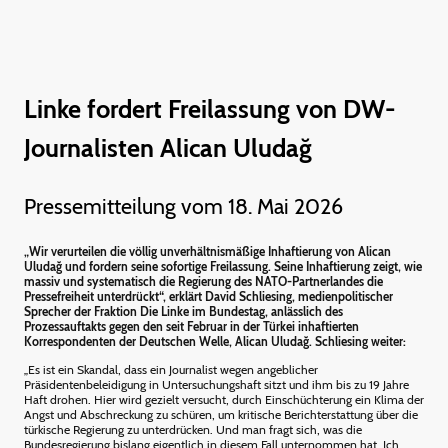
Linke fordert Freilassung von DW-
Journalisten Alican Uludağ
Pressemitteilung vom 18. Mai 2026
„Wir verurteilen die völlig unverhältnismäßige Inhaftierung von Alican
Uludağ und fordern seine sofortige Freilassung. Seine Inhaftierung zeigt, wie
massiv und systematisch die Regierung des NATO-Partnerlandes die
Pressefreiheit unterdrückt“, erklärt David Schliesing, medienpolitischer
Sprecher der Fraktion Die Linke im Bundestag, anlässlich des
Prozessauftakts gegen den seit Februar in der Türkei inhaftierten
Korrespondenten der Deutschen Welle, Alican Uludağ. Schliesing weiter:
„Es ist ein Skandal, dass ein Journalist wegen angeblicher
Präsidentenbeleidigung in Untersuchungshaft sitzt und ihm bis zu 19 Jahre
Haft drohen. Hier wird gezielt versucht, durch Einschüchterung ein Klima der
Angst und Abschreckung zu schüren, um kritische Berichterstattung über die
türkische Regierung zu unterdrücken. Und man fragt sich, was die
Bundesregierung bislang eigentlich in diesem Fall unternommen hat. Ich