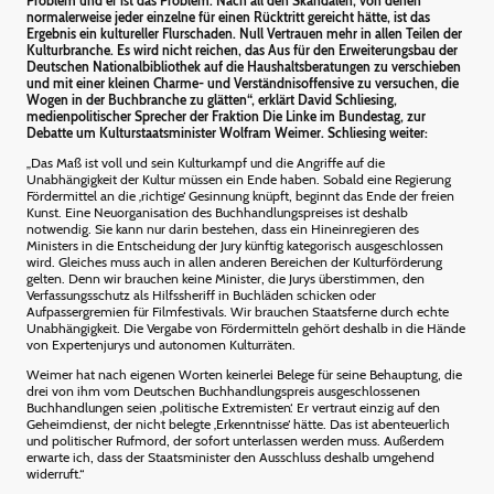
Problem und er ist das Problem. Nach all den Skandalen, von denen
normalerweise jeder einzelne für einen Rücktritt gereicht hätte, ist das
Ergebnis ein kultureller Flurschaden. Null Vertrauen mehr in allen Teilen der
Kulturbranche. Es wird nicht reichen, das Aus für den Erweiterungsbau der
Deutschen Nationalbibliothek auf die Haushaltsberatungen zu verschieben
und mit einer kleinen Charme- und Verständnisoffensive zu versuchen, die
Wogen in der Buchbranche zu glätten“, erklärt David Schliesing,
medienpolitischer Sprecher der Fraktion Die Linke im Bundestag, zur
Debatte um Kulturstaatsminister Wolfram Weimer. Schliesing weiter:
„Das Maß ist voll und sein Kulturkampf und die Angriffe auf die
Unabhängigkeit der Kultur müssen ein Ende haben. Sobald eine Regierung
Fördermittel an die ‚richtige‘ Gesinnung knüpft, beginnt das Ende der freien
Kunst. Eine Neuorganisation des Buchhandlungspreises ist deshalb
notwendig. Sie kann nur darin bestehen, dass ein Hineinregieren des
Ministers in die Entscheidung der Jury künftig kategorisch ausgeschlossen
wird. Gleiches muss auch in allen anderen Bereichen der Kulturförderung
gelten. Denn wir brauchen keine Minister, die Jurys überstimmen, den
Verfassungsschutz als Hilfssheriff in Buchläden schicken oder
Aufpassergremien für Filmfestivals. Wir brauchen Staatsferne durch echte
Unabhängigkeit. Die Vergabe von Fördermitteln gehört deshalb in die Hände
von Expertenjurys und autonomen Kulturräten.
Weimer hat nach eigenen Worten keinerlei Belege für seine Behauptung, die
drei von ihm vom Deutschen Buchhandlungspreis ausgeschlossenen
Buchhandlungen seien ‚politische Extremisten‘. Er vertraut einzig auf den
Geheimdienst, der nicht belegte ‚Erkenntnisse‘ hätte. Das ist abenteuerlich
und politischer Rufmord, der sofort unterlassen werden muss. Außerdem
erwarte ich, dass der Staatsminister den Ausschluss deshalb umgehend
widerruft.“