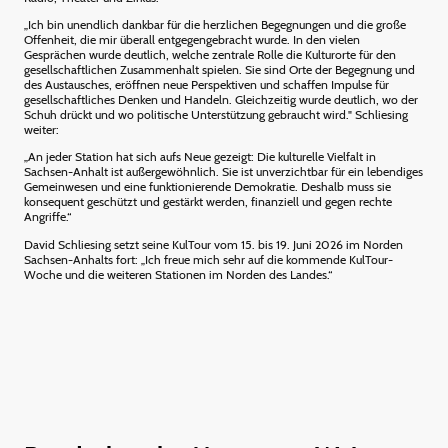
„Ich bin unendlich dankbar für die herzlichen Begegnungen und die große
Offenheit, die mir überall entgegengebracht wurde. In den vielen
Gesprächen wurde deutlich, welche zentrale Rolle die Kulturorte für den
gesellschaftlichen Zusammenhalt spielen. Sie sind Orte der Begegnung und
des Austausches, eröffnen neue Perspektiven und schaffen Impulse für
gesellschaftliches Denken und Handeln. Gleichzeitig wurde deutlich, wo der
Schuh drückt und wo politische Unterstützung gebraucht wird." Schliesing
weiter:
„An jeder Station hat sich aufs Neue gezeigt: Die kulturelle Vielfalt in
Sachsen-Anhalt ist außergewöhnlich. Sie ist unverzichtbar für ein lebendiges
Gemeinwesen und eine funktionierende Demokratie. Deshalb muss sie
konsequent geschützt und gestärkt werden, finanziell und gegen rechte
Angriffe.“
David Schliesing setzt seine KulTour vom 15. bis 19. Juni 2026 im Norden
Sachsen-Anhalts fort: „Ich freue mich sehr auf die kommende KulTour-
Woche und die weiteren Stationen im Norden des Landes.“