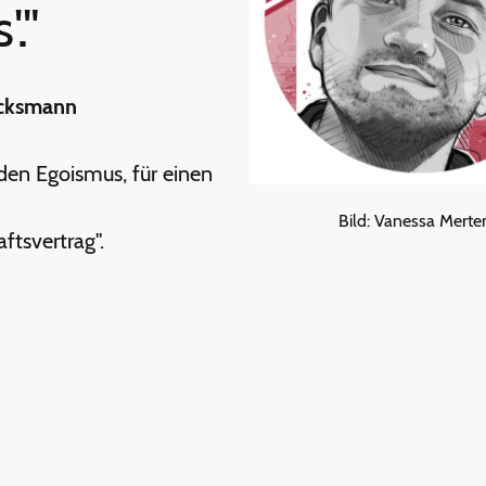
'."
ucksmann
 den Egoismus, für einen
Bild: Vanessa Merte
ftsvertrag".