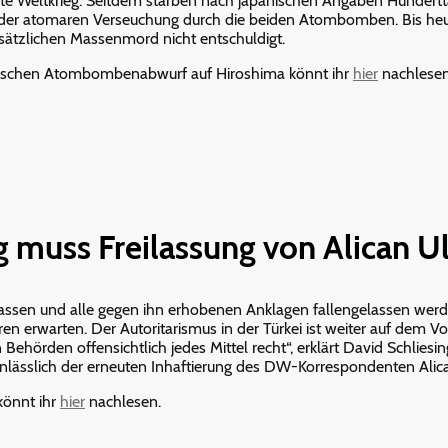
eite Weltkrieg. Seitdem starben nach japanischen Angaben Hunder
 der atomaren Verseuchung durch die beiden Atombomben. Bis heu
tzlichen Massenmord nicht entschuldigt.
ischen Atombombenabwurf auf Hiroshima könnt ihr
hier
nachlese
 muss Freilassung von Alican U
lassen und alle gegen ihn erhobenen Anklagen fallengelassen werden
hren erwarten. Der Autoritarismus in der Türkei ist weiter auf dem
Behörden offensichtlich jedes Mittel recht“, erklärt David Schliesi
anlässlich der erneuten Inhaftierung des DW-Korrespondenten Alica
könnt ihr
hier
nachlesen.